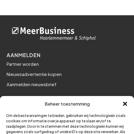
AANMELDEN
Partner worden
Nieuwsadvertentie kopen
Aanmelden nieuwsbrief
MEERBUSINESS APP
Beheer toestemming
Inloggen
Om de beste ervaringen te bieden, gebruiken wij technologieën zoals
cookies om informatie over je apparaat op te slaan en/of te
GA NAAR
raadplegen. Door in te stemmen met deze technologieën kunnen wij
gegevens zoals surfgedrag of unieke ID's op deze site verwerken. Als