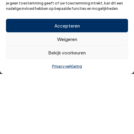
Evenementen
je geen toestemming geeft of uw toestemming intrekt, kan dit een
nadelige invloed hebben op bepaalde functies en mogelijkheden.
Foto’s
Partners
Accepteren
Nieuws
Over ons
Weigeren
Contact
Bekijk voorkeuren
Algemene voorwaarden
Privacy verklaring
Privacy verklaring
CONTACT
MeerBusiness Haarlemmermeer & Schiphol
Mercuriusplein 1
2132 HA Hoofddorp
E:
info@meerbusiness.nl